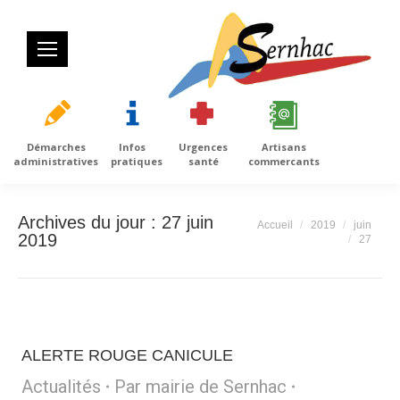
Démarches
Infos
Urgences
Artisans
administratives
pratiques
santé
commercants
Archives du jour :
27 juin
Vous êtes ici :
Accueil
2019
juin
2019
27
ALERTE ROUGE CANICULE
Actualités
Par
mairie de Sernhac