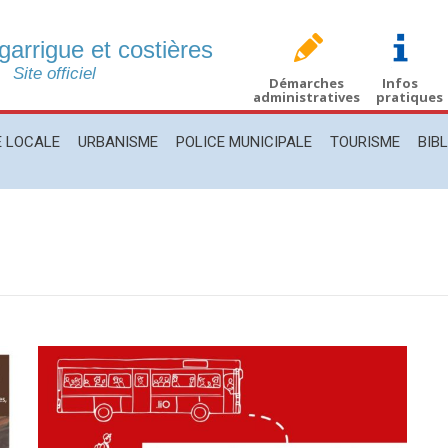
 garrigue et costières
CALE
URBANISME
POLICE MUNICIPALE
TOURISME
BIBLIO
Site officiel
Démarches
Infos
administratives
pratiques
E LOCALE
URBANISME
POLICE MUNICIPALE
TOURISME
BIB