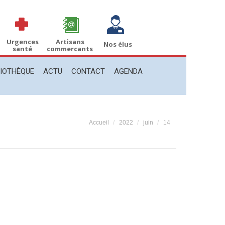
THÈQUE
ACTU
CONTACT
AGENDA
Recherche
Recherche
:
Urgences
Artisans
Nos élus
santé
commercants
LIOTHÈQUE
ACTU
CONTACT
AGENDA
Vous êtes ici :
Accueil
2022
juin
14