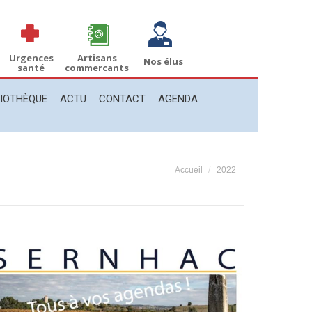
THÈQUE
ACTU
CONTACT
AGENDA
Recherche
Recherche
:
Urgences
Artisans
Nos élus
santé
commercants
LIOTHÈQUE
ACTU
CONTACT
AGENDA
Vous êtes ici :
Accueil
2022