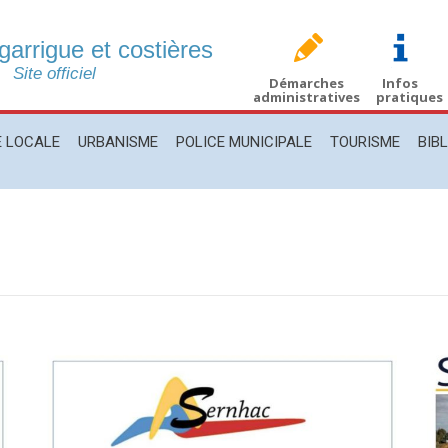
 garrigue et costières
CALE
URBANISME
POLICE MUNICIPALE
TOURISME
BIBLIO
Site officiel
Démarches
Infos
administratives
pratiques
E LOCALE
URBANISME
POLICE MUNICIPALE
TOURISME
BIB