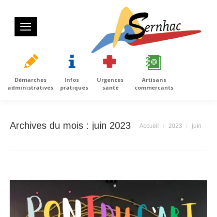
Démarches
Infos
Urgences
Artisans
administratives
pratiques
santé
commercants
Archives du mois :
juin 2023
Vous êtes ici :
Accueil
2023
juin