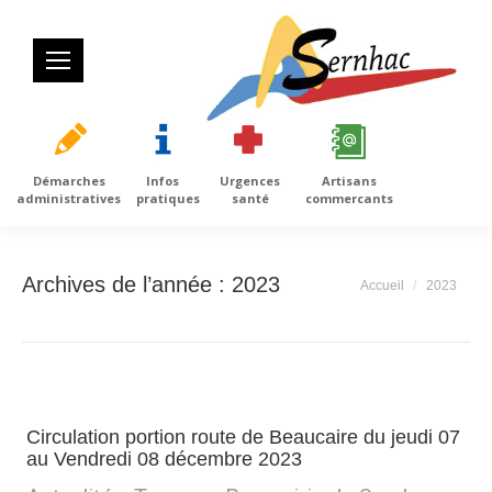
Démarches
Infos
Urgences
Artisans
administratives
pratiques
santé
commercants
Archives de l’année :
2023
Vous êtes ici :
Accueil
2023
Circulation portion route de Beaucaire du jeudi 07
au Vendredi 08 décembre 2023