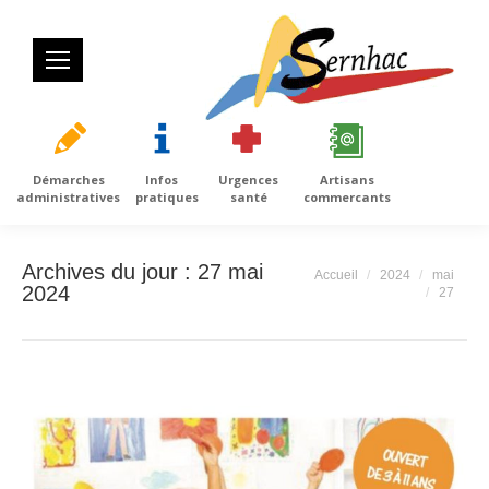
Démarches
Infos
Urgences
Artisans
administratives
pratiques
santé
commercants
Archives du jour :
27 mai
Vous êtes ici :
Accueil
2024
mai
2024
27