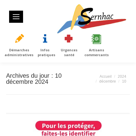
Démarches
Infos
Urgences
Artisans
administratives
pratiques
santé
commercants
Archives du jour :
10
Vous êtes ici :
Accueil
2024
décembre 2024
décembre
10