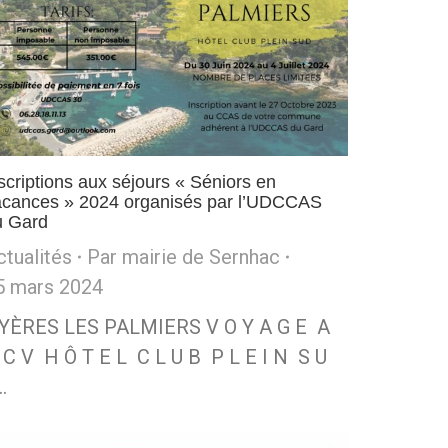
scriptions aux séjours « Séniors en
acances » 2024 organisés par l’UDCCAS
u Gard
ctualités
Par
mairie de Sernhac
5 mars 2024
YÈRES LES PALMIERS V O Y A G E A
 C V H Ô T E L C L U B P L E I N S U
…