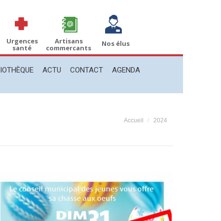
THÈQUE
ACTU
CONTACT
AGENDA
Recherche
Recherche
:
Urgences
Artisans
Nos élus
santé
commercants
LIOTHÈQUE
ACTU
CONTACT
AGENDA
Vous êtes ici :
Accueil
2024