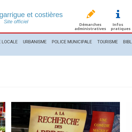
 garrigue et costières
CALE
URBANISME
POLICE MUNICIPALE
TOURISME
BIBLIO
Site officiel
Démarches
Infos
administratives
pratiques
E LOCALE
URBANISME
POLICE MUNICIPALE
TOURISME
BIB