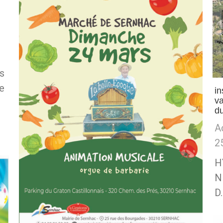
s
re
in
v
d
A
2
H
N
D