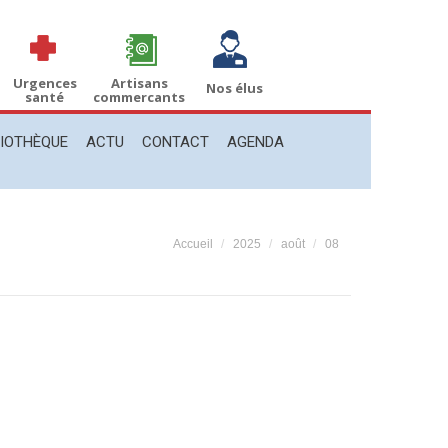
THÈQUE
ACTU
CONTACT
AGENDA
Recherche
Recherche
:
Urgences
Artisans
Nos élus
santé
commercants
LIOTHÈQUE
ACTU
CONTACT
AGENDA
Vous êtes ici :
Accueil
2025
août
08