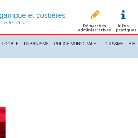
 garrigue et costières
CALE
URBANISME
POLICE MUNICIPALE
TOURISME
BIBLIO
Site officiel
Démarches
Infos
administratives
pratiques
E LOCALE
URBANISME
POLICE MUNICIPALE
TOURISME
BIB