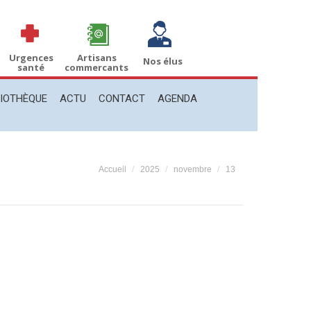
THÈQUE
ACTU
CONTACT
AGENDA
Recherche
Recherche
:
Urgences
Artisans
Nos élus
santé
commercants
LIOTHÈQUE
ACTU
CONTACT
AGENDA
Vous êtes ici :
Accueil
2025
novembre
13