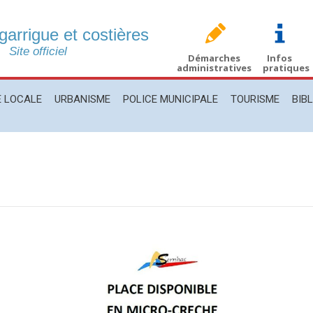
 garrigue et costières
CALE
URBANISME
POLICE MUNICIPALE
TOURISME
BIBLIO
Site officiel
Démarches
Infos
administratives
pratiques
E LOCALE
URBANISME
POLICE MUNICIPALE
TOURISME
BIB