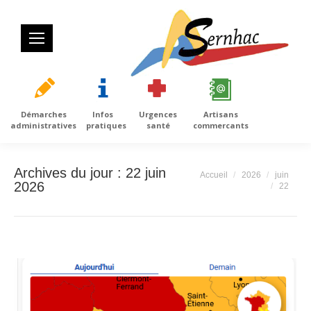
Démarches
Infos
Urgences
Artisans
administratives
pratiques
santé
commercants
Archives du jour :
22 juin
Vous êtes ici :
Accueil
2026
juin
2026
22