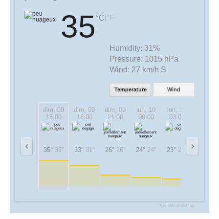
35
|
°C
°F
Humidity:
31%
Pressure:
1015 hPa
Wind:
27 km/h S
Temperature
Wind
dim, 09
dim, 09
dim, 09
lun, 10
lun, 10
lun, 10
15:00
18:00
21:00
00:00
03:00
06:00
35°
35°
33°
31°
26°
26°
24°
24°
23°
23°
26°
26°
OpenWeatherMap