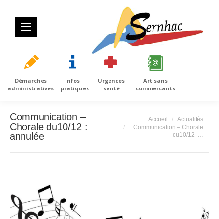
Démarches
Infos
Urgences
Artisans
administratives
pratiques
santé
commercants
Communication –
Vous êtes ici :
Accueil
Actualités
Chorale du10/12 :
Communication – Chorale
annulée
du10/12 :…