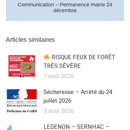
Communication – Permanence mairie 24
Article
décembre
suivant
:
Articles similaires
RISQUE FEUX DE FORÊT
TRÈS SÉVÈRE
7 août 2026
Sécheresse – Arrêté du 24
juillet 2026
3 août 2026
LEDENON – SERNHAC –