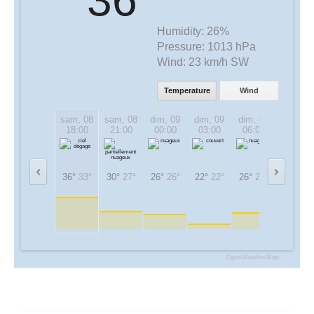
Humidity:
26%
Pressure:
1013 hPa
Wind:
23 km/h SW
Temperature
Wind
sam, 08
sam, 08
dim, 09
dim, 09
dim, 09
dim, 09
18:00
21:00
00:00
03:00
06:00
09:00
36°
33°
30°
27°
26°
26°
22°
22°
26°
26°
32°
32°
OpenWeatherMap