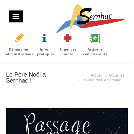
Démarches
Infos
Urgences
Artisans
administratives
pratiques
santé
commercants
Le Père Noël à
Vous êtes ici :
Accueil
Actualités
Sernhac !
Le Père Noël à Sernhac…