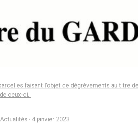
elles faisant l’objet de dégrèvements au titre d
 de ceux-ci.
Actualités
4 janvier 2023