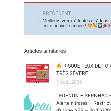
Navigation
article
PRÉCÉDENT
Meilleurs vœux à toutes et à tous 
Article
cette nouvelle année !
précédent
:
Articles similaires
RISQUE FEUX DE FO
TRÈS SÉVÈRE
7 août 2026
LEDENON – SERNHAC 
Alerte nitrates – Restric
d’usage AEP – 26/03/20