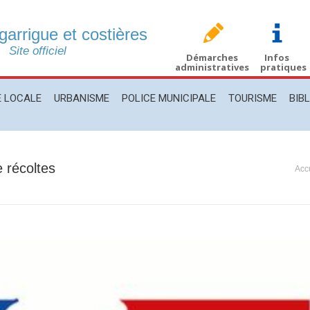
 garrigue et costières
CALE
URBANISME
POLICE MUNICIPALE
TOURISME
BIBLIO
Site officiel
Démarches
Infos
administratives
pratiques
E LOCALE
URBANISME
POLICE MUNICIPALE
TOURISME
BIB
 récoltes
Vous
Acc