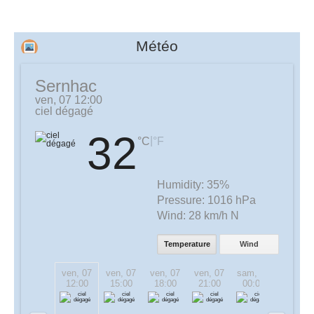
Météo
Sernhac
ven, 07 12:00
ciel dégagé
32
|
°C
°F
Humidity:
35%
Pressure:
1016 hPa
Wind:
28 km/h N
Temperature
Wind
ven, 07
ven, 07
ven, 07
ven, 07
sam, 08
sam, 08
12:00
15:00
18:00
21:00
00:00
03:00