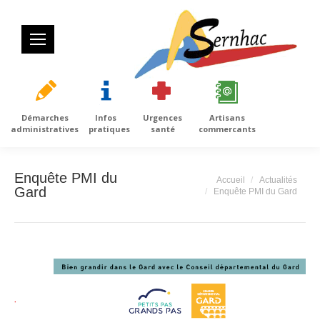
Démarches
Infos
Urgences
Artisans
administratives
pratiques
santé
commercants
Enquête PMI du
Vous êtes ici :
Accueil
Actualités
Gard
Enquête PMI du Gard