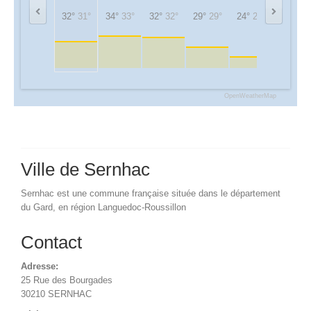
32°
31°
34°
33°
32°
32°
29°
29°
24°
24°
23°
23°
OpenWeatherMap
Ville de Sernhac
Sernhac est une commune française située dans le département
du Gard, en région Languedoc-Roussillon
Contact
Adresse:
25 Rue des Bourgades
30210 SERNHAC