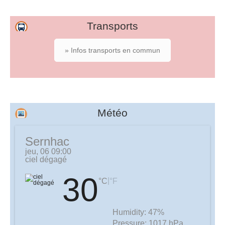
Transports
» Infos transports en commun
Météo
Sernhac
jeu, 06 09:00
ciel dégagé
30
|
°C
°F
Humidity:
47%
Pressure:
1017 hPa