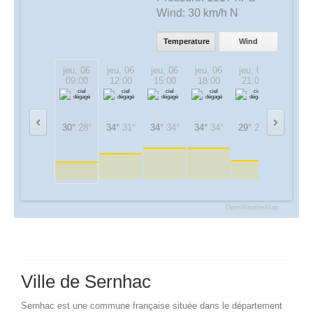
Wind:
30 km/h N
Temperature
Wind
jeu, 06
jeu, 06
jeu, 06
jeu, 06
jeu, 06
ven, 07
09:00
12:00
15:00
18:00
21:00
00:00
30°
28°
34°
31°
34°
34°
34°
34°
29°
29°
25°
25°
OpenWeatherMap
Ville de Sernhac
Sernhac est une commune française située dans le département