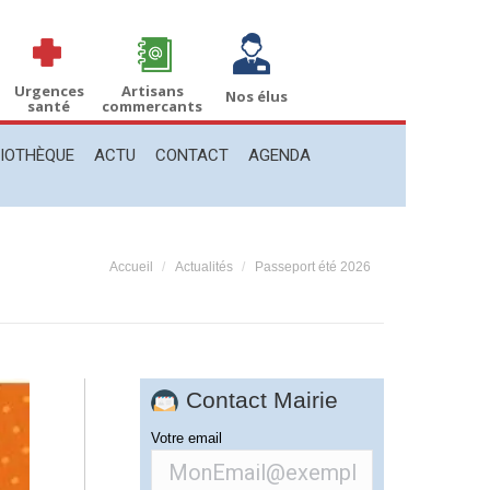
THÈQUE
ACTU
CONTACT
AGENDA
Recherche
Recherche
:
Urgences
Artisans
Nos élus
santé
commercants
LIOTHÈQUE
ACTU
CONTACT
AGENDA
Vous êtes ici :
Accueil
Actualités
Passeport été 2026
Contact Mairie
Votre email