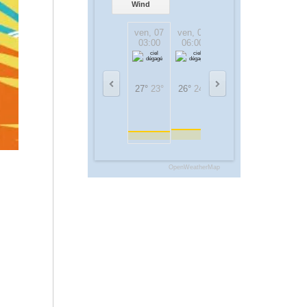
Wind
ven, 07
ven, 07
ven, 07
ven, 07
03:00
06:00
09:00
12:00
27°
23°
26°
24°
29°
28°
32°
32°
OpenWeatherMap