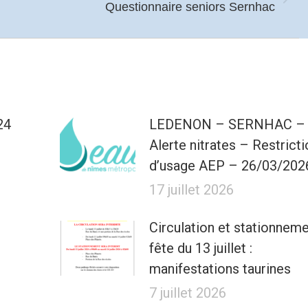
Article
Questionnaire seniors Sernhac
suivant
:
24
LEDENON – SERNHAC –
Alerte nitrates – Restricti
d’usage AEP – 26/03/202
17 juillet 2026
Circulation et stationnem
fête du 13 juillet :
manifestations taurines
7 juillet 2026