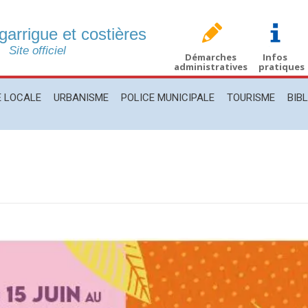
 garrigue et costières
CALE
URBANISME
POLICE MUNICIPALE
TOURISME
BIBLIO
Site officiel
Démarches
Infos
administratives
pratiques
E LOCALE
URBANISME
POLICE MUNICIPALE
TOURISME
BIB