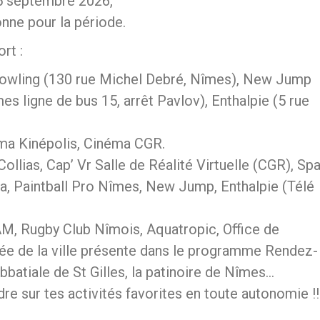
15 septembre 2026,
onne pour la période.
rt :
 Bowling (130 rue Michel Debré, Nîmes), New Jump
s ligne de bus 15, arrêt Pavlov), Enthalpie (5 rue
ma Kinépolis, Cinéma CGR.
Collias, Cap’ Vr Salle de Réalité Virtuelle (CGR), Sp
a, Paintball Pro Nîmes, New Jump, Enthalpie (Télé
AM, Rugby Club Nîmois, Aquatropic, Office de
ée de la ville présente dans le programme Rendez-
bbatiale de St Gilles, la patinoire de Nîmes…
dre sur tes activités favorites en toute autonomie !!