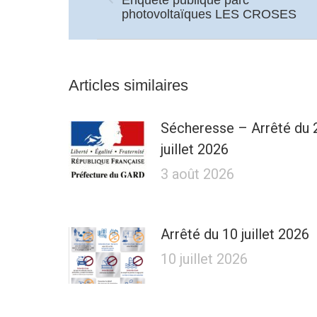
Article
photovoltaïques LES CROSES
précédent
:
Articles similaires
Sécheresse – Arrêté du 
juillet 2026
3 août 2026
Arrêté du 10 juillet 2026
10 juillet 2026