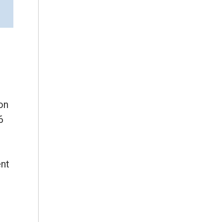
on
6
ent