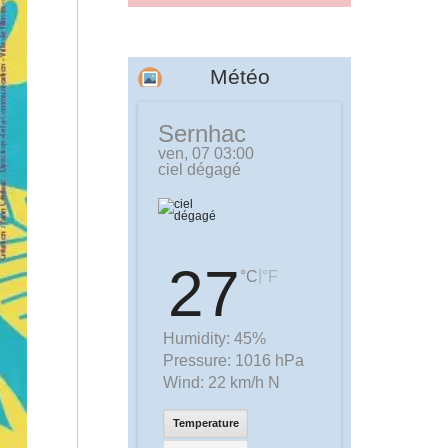
Météo
Sernhac
ven, 07 03:00
ciel dégagé
27
|
°C
°F
Humidity:
45%
Pressure:
1016 hPa
Wind:
22 km/h N
Temperature