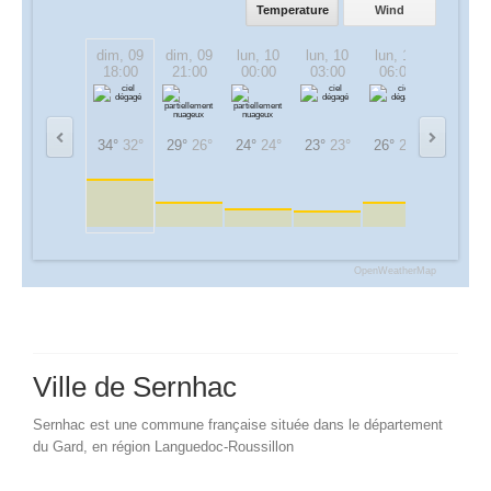
Temperature
Wind
dim, 09
dim, 09
lun, 10
lun, 10
lun, 10
lun, 10
18:00
21:00
00:00
03:00
06:00
09:00
34°
32°
29°
26°
24°
24°
23°
23°
26°
26°
31°
31°
OpenWeatherMap
Ville de Sernhac
Sernhac est une commune française située dans le département
du Gard, en région Languedoc-Roussillon