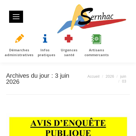
Démarches
Infos
Urgences
Artisans
administratives
pratiques
santé
commercants
Archives du jour :
3 juin
Vous êtes ici :
Accueil
2026
juin
2026
03