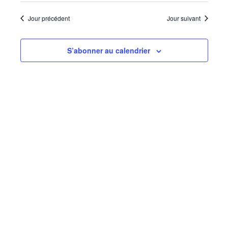
et
Sélectionnez
navigatio
vues
une
Jour précédent
Jour suivant
de
Évèn
date.
vues
S’abonner au calendrier
Évèneme