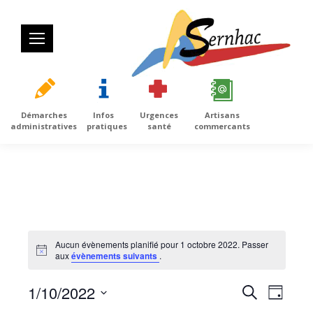
Démarches
Infos
Urgences
Artisans
administratives
pratiques
santé
commercants
Aucun évènements planifié pour 1 octobre 2022. Passer
Notice
aux
évènements suivants
.
1/10/2022
Recherc
Navig
Recherche
Jour
de