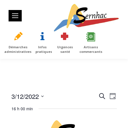
Démarches
Infos
Urgences
Artisans
administratives
pratiques
santé
commercants
3/12/2022
Recherc
Navig
Recherche
Jour
et
de
Sélectionnez
16 h 00 min
navigatio
vues
une
de
Évèn
date.