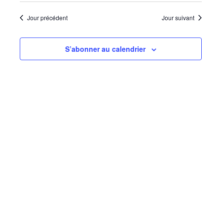
et
Sélectionnez
navigatio
vues
une
Jour précédent
Jour suivant
de
Évèn
date.
vues
S’abonner au calendrier
Évèneme