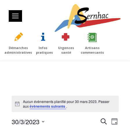
Démarches
Infos
Urgences
Artisans
administratives
pratiques
santé
commercants
Aucun évènements planifié pour 30 mars 2023. Passer
Notice
aux
évènements suivants
.
30/3/2023
Recherc
Navig
Recherche
Jour
de