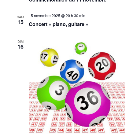
vues
Évèneme
15 novembre 2025 @ 20 h 30 min
SAM
15
Concert « piano, guitare »
DIM
16