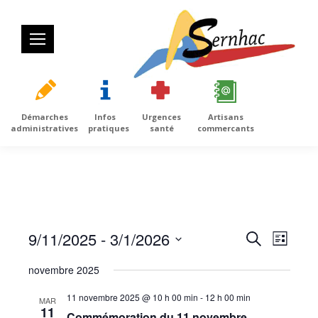
Démarches
Infos
Urgences
Artisans
administratives
pratiques
santé
commercants
9/11/2025
 - 
3/1/2026
Recherc
Navig
Recherche
Liste
et
de
Sélectionnez
novembre 2025
navigatio
vues
une
11 novembre 2025 @ 10 h 00 min
-
12 h 00 min
de
Évèn
date.
MAR
11
Commémoration du 11 novembre