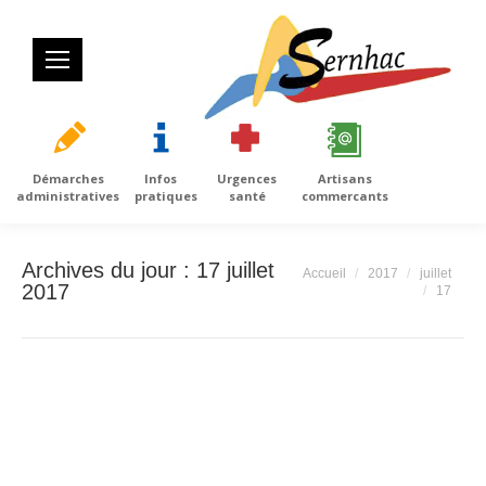
Démarches
Infos
Urgences
Artisans
administratives
pratiques
santé
commercants
Archives du jour :
17 juillet
Vous êtes ici :
Accueil
2017
juillet
2017
17