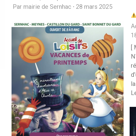
Par
mairie de Sernhac
28 mars 2025
A
1
[
N
r
d
l
L