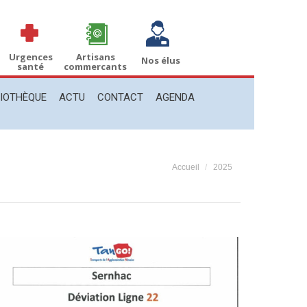
THÈQUE
ACTU
CONTACT
AGENDA
Recherche
Recherche
:
Urgences
Artisans
Nos élus
santé
commercants
LIOTHÈQUE
ACTU
CONTACT
AGENDA
Vous êtes ici :
Accueil
2025