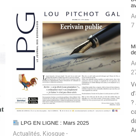
av
A
7 
M
d
A
2
V
d
?
c
d
LPG EN LIGNE : Mars 2025
A
Actualités
,
Kiosque