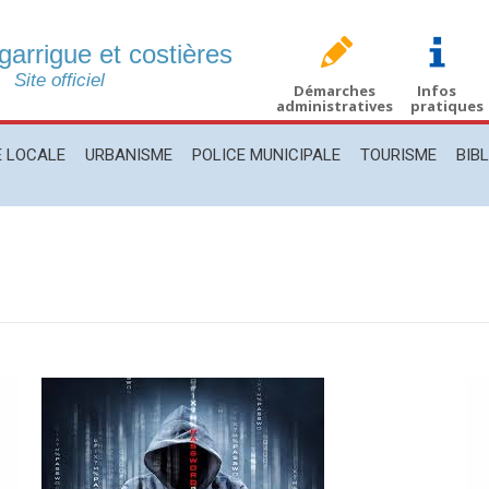
 garrigue et costières
CALE
URBANISME
POLICE MUNICIPALE
TOURISME
BIBLIO
Site officiel
Démarches
Infos
administratives
pratiques
E LOCALE
URBANISME
POLICE MUNICIPALE
TOURISME
BIB