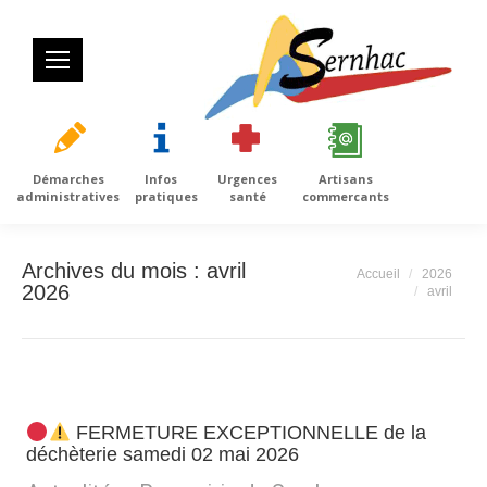
Démarches
Infos
Urgences
Artisans
administratives
pratiques
santé
commercants
Archives du mois :
avril
Vous êtes ici :
Accueil
2026
2026
avril
FERMETURE EXCEPTIONNELLE de la
déchèterie samedi 02 mai 2026