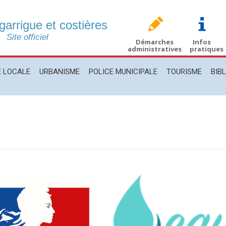
 garrigue et costières
CALE
URBANISME
POLICE MUNICIPALE
TOURISME
BIBLIO
Site officiel
Démarches
Infos
administratives
pratiques
E LOCALE
URBANISME
POLICE MUNICIPALE
TOURISME
BIB