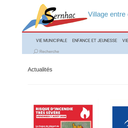
Village entre
VIE MUNICIPALE
ENFANCE ET JEUNESSE
VIE LO
VIE MUNICIPALE
ENFANCE ET JEUNESSE
VI
Recherche
Recherche
:
Actualités