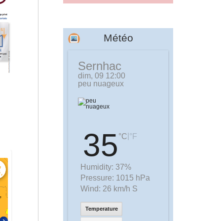
Météo
Sernhac
dim, 09 12:00
peu nuageux
35
|
°C
°F
Humidity:
37%
Pressure:
1015 hPa
Wind:
26 km/h S
Temperature