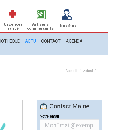
THÈQUE
ACTU
CONTACT
AGENDA
Recherche
Recherche
:
Urgences
Artisans
Nos élus
santé
commercants
LIOTHÈQUE
ACTU
CONTACT
AGENDA
Vous êtes ici :
Accueil
Actualités
Contact Mairie
Votre email