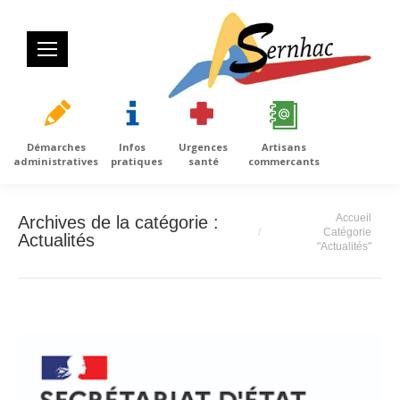
Démarches
Infos
Urgences
Artisans
administratives
pratiques
santé
commercants
Vous êtes ici :
Accueil
Archives de la catégorie :
Catégorie
Actualités
"Actualités"