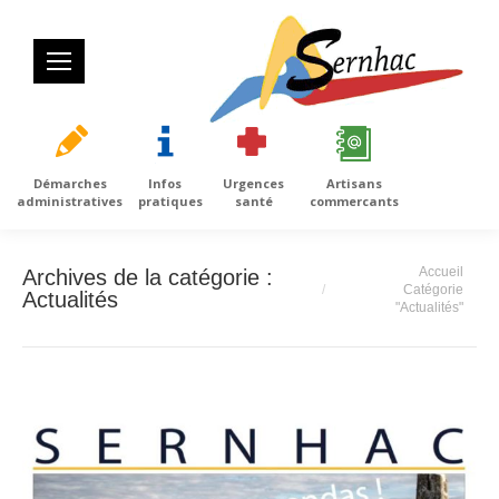
Démarches
Infos
Urgences
Artisans
administratives
pratiques
santé
commercants
Vous êtes ici :
Accueil
Archives de la catégorie :
Catégorie
Actualités
"Actualités"