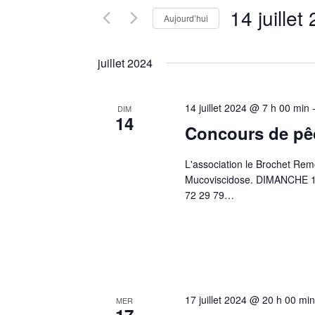
Rechercher
14 juillet
vues
Aujourd’hui
Évènements
Évènements
Sélectionnez
par
une
juillet 2024
mot-
date.
clé.
14 juillet 2024 @ 7 h 00 min
DIM
14
Concours de pê
L'association le Brochet Rem
Mucoviscidose. DIMANCHE 14 J
72 29 79…
17 juillet 2024 @ 20 h 00 min
MER