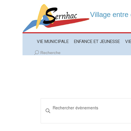
Village entre
VIE MUNICIPALE
ENFANCE ET JEUNESSE
VIE LO
VIE MUNICIPALE
ENFANCE ET JEUNESSE
VI
Recherche
Recherche
:
Recherche
Saisir
et
mot-
navigation
clé.
de