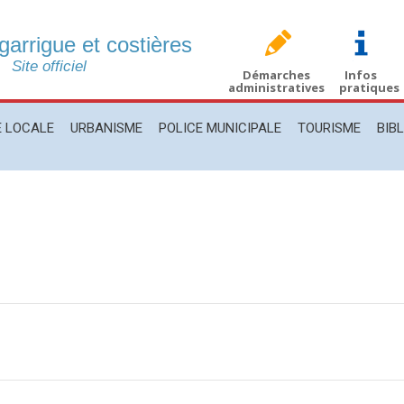
 garrigue et costières
CALE
URBANISME
POLICE MUNICIPALE
TOURISME
BIBLIO
Site officiel
Démarches
Infos
administratives
pratiques
E LOCALE
URBANISME
POLICE MUNICIPALE
TOURISME
BIB