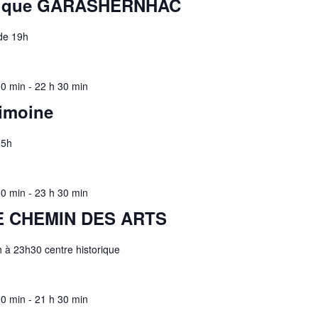
usique GARASHERNHAC
de 19h
00 min
-
22 h 30 min
rimoine
15h
00 min
-
23 h 30 min
 CHEMIN DES ARTS
à 23h30 centre historique
00 min
-
21 h 30 min