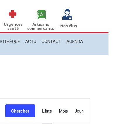
THÈQUE
ACTU
CONTACT
AGENDA
Recherche
Recherche
:
Urgences
Artisans
Nos élus
santé
commercants
LIOTHÈQUE
ACTU
CONTACT
AGENDA
Navigation
de
Chercher
Liste
Mois
Jour
vues
Évènement