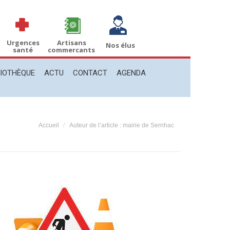
THÈQUE
ACTU
CONTACT
AGENDA
Recherche
Recherche
:
Urgences
Artisans
Nos élus
santé
commercants
LIOTHÈQUE
ACTU
CONTACT
AGENDA
Vous êtes ici :
Accueil
Auteur de l’article : mairie de Sernhac