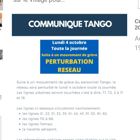
C
20
A
1
1