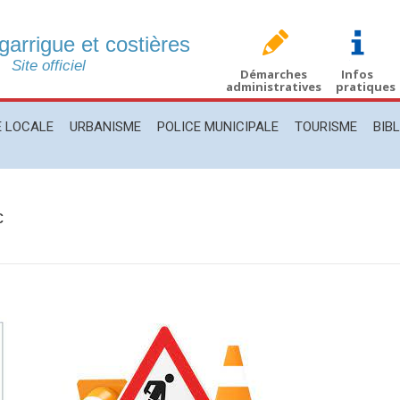
 garrigue et costières
CALE
URBANISME
POLICE MUNICIPALE
TOURISME
BIBLIO
Site officiel
Démarches
Infos
administratives
pratiques
E LOCALE
URBANISME
POLICE MUNICIPALE
TOURISME
BIB
c