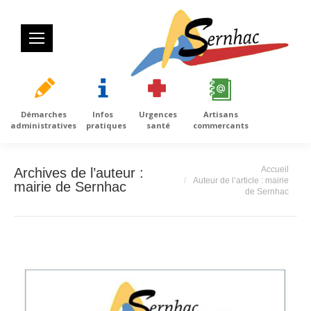
Démarches
Infos
Urgences
Artisans
administratives
pratiques
santé
commercants
Vous êtes ici :
Accueil
Archives de l’auteur :
Auteur de l’article : mairie
mairie de Sernhac
de Sernhac