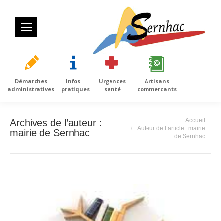
Démarches
Infos
Urgences
Artisans
administratives
pratiques
santé
commercants
Vous êtes ici :
Accueil
Archives de l’auteur :
Auteur de l’article : mairie
mairie de Sernhac
de Sernhac