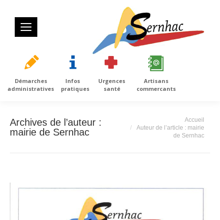
Démarches
Infos
Urgences
Artisans
administratives
pratiques
santé
commercants
Vous êtes ici :
Accueil
Archives de l’auteur :
Auteur de l’article : mairie
mairie de Sernhac
de Sernhac