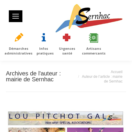
Démarches
Infos
Urgences
Artisans
administratives
pratiques
santé
commercants
Vous êtes ici :
Accueil
Archives de l’auteur :
Auteur de l’article : mairie
mairie de Sernhac
de Sernhac