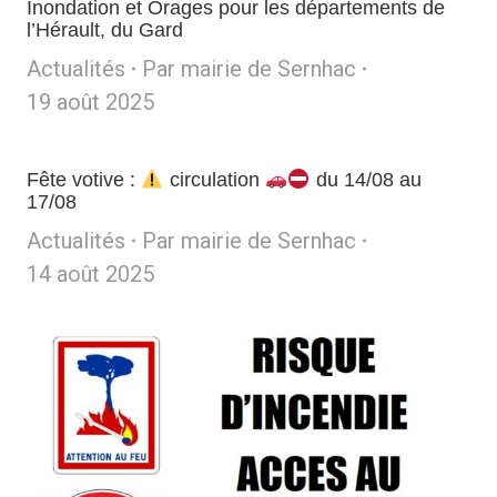
Inondation et Orages pour les départements de
l’Hérault, du Gard
Actualités
Par
mairie de Sernhac
19 août 2025
Fête votive :
circulation
du 14/08 au
17/08
Actualités
Par
mairie de Sernhac
14 août 2025